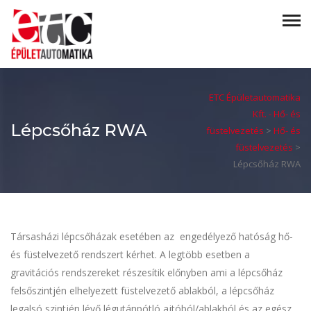
ETC Épületautomatika
Kft. - Hő- és
Lépcsőház RWA
füstelvezetés
>
Hő- és
füstelvezetés
>
Lépcsőház RWA
Társasházi lépcsőházak esetében az engedélyező hatóság hő-
és füstelvezető rendszert kérhet. A legtöbb esetben a
gravitációs rendszereket részesítik előnyben ami a lépcsőház
felsőszintjén elhelyezett füstelvezető ablakból, a lépcsőház
legalsó szintjén lévő légutánpótló ajtóból/ablakból és az egész