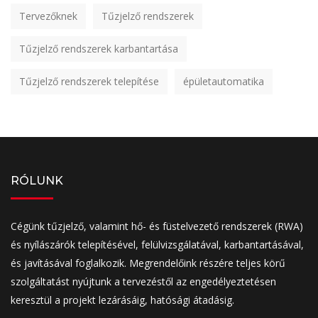
Tervezőknek
Tűzjelző rendszerek
Tűzjelző rendszerek karbantartása
Tűzjelző rendszerek telepítése
épületautomatika
RÓLUNK
Cégünk tűzjelző, valamint hő- és füstelvezető rendszerek (RWA)
és nyílászárók telepítésével, felülvizsgálatával, karbantartásával,
és javításával foglalkozik. Megrendelőink részére teljes körű
szolgáltatást nyújtunk a tervezéstől az engedélyeztetésen
keresztül a projekt lezárásáig, hatósági átadásig.