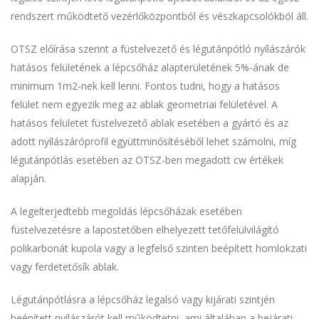
rendszert működtető vezérlőközpontból és vészkapcsolókból áll.
OTSZ előírása szerint a füstelvezető és légutánpótló nyílászárók
hatásos felületének a lépcsőház alapterületének 5%-ának de
minimum 1m2-nek kell lenni. Fontos tudni, hogy a hatásos
felület nem egyezik meg az ablak geometriai felületével. A
hatásos felületet füstelvezető ablak esetében a gyártó és az
adott nyílászáróprofil együttminősítéséből lehet számolni, míg
légutánpótlás esetében az OTSZ-ben megadott cw értékek
alapján.
A legelterjedtebb megoldás lépcsőházak esetében
füstelvezetésre a lapostetőben elhelyezett tetőfelülvilágító
polikarbonát kupola vagy a legfelső szinten beépített homlokzati
vagy ferdetetősík ablak.
Légutánpótlásra a lépcsőház legalsó vagy kijárati szintjén
beépített nyílászárót kell működtetni, ami általában a bejárati