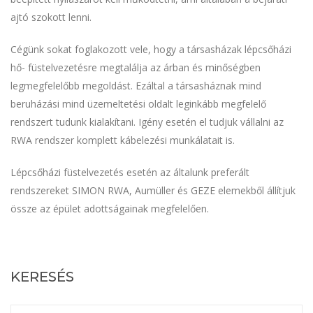
ajtó szokott lenni.
Cégünk sokat foglakozott vele, hogy a társasházak lépcsőházi
hő- füstelvezetésre megtalálja az árban és minőségben
legmegfelelőbb megoldást. Ezáltal a társasháznak mind
beruházási mind üzemeltetési oldalt leginkább megfelelő
rendszert tudunk kialakítani. Igény esetén el tudjuk vállalni az
RWA rendszer komplett kábelezési munkálatait is.
Lépcsőházi füstelvezetés esetén az általunk preferált
rendszereket SIMON RWA, Aumüller és GEZE elemekből állítjuk
össze az épület adottságainak megfelelően.
KERESÉS