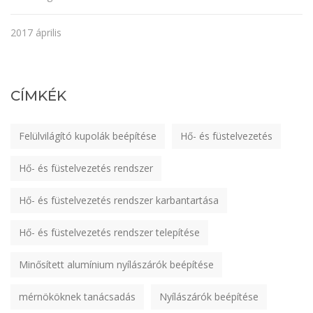
2017 április
CÍMKÉK
Felülvilágító kupolák beépítése
Hő- és füstelvezetés
Hő- és füstelvezetés rendszer
Hő- és füstelvezetés rendszer karbantartása
Hő- és füstelvezetés rendszer telepítése
Minősített alumínium nyílászárók beépítése
mérnököknek tanácsadás
Nyílászárók beépítése