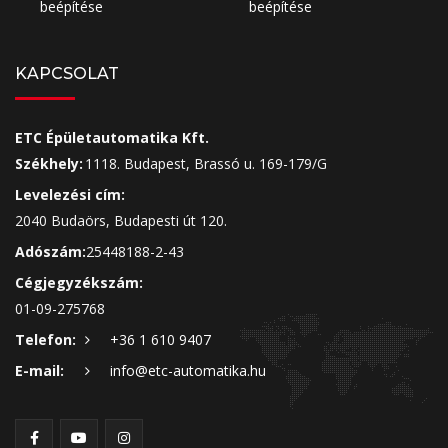
beépítése
beépítése
KAPCSOLAT
ETC Épületautomatika Kft.
Székhely:
1118. Budapest, Brassó u. 169-179/G
Levelezési cím:
2040 Budaörs, Budapesti út 120.
Adószám:
25448188-2-43
Cégjegyzékszám:
01-09-275768
Telefon:
+36 1 610 9407
E-mail:
info@etc-automatika.hu